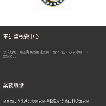
軍訓暨校安中心
學校地址：嘉義縣民雄鄉建國路二段117號， 校安專線：05-
2260135
業務職掌
全民國防
/
學生兵役
/
校園安全
/
藥物濫用
/
菸害防制
/
交通安全