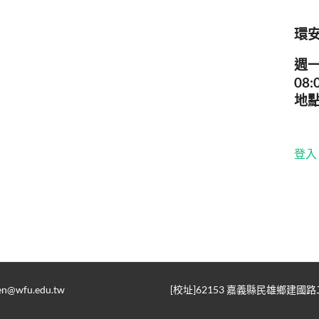
環
週
08:
地點
登入
fen@wfu.edu.tw
[校址]62153 嘉義縣民雄鄉建國路