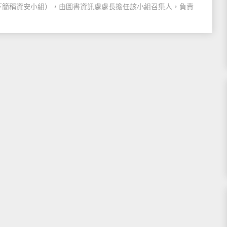
下簡稱資安小組），由圖書資訊處處長擔任該小組召集人，負責