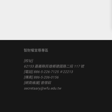
智財權宣導專區
[校址]
62153 嘉義縣民雄鄉建國路二段 117 號
[電話] 886-5-226-7125 ＃22213
[傳真] 886-5-206-0156
[網頁維護] 曾懷萩
secretaary@wfu.edu.tw